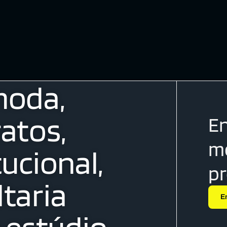
moda,
atos,
En
me
tucional,
p
taria
E
estúdio.