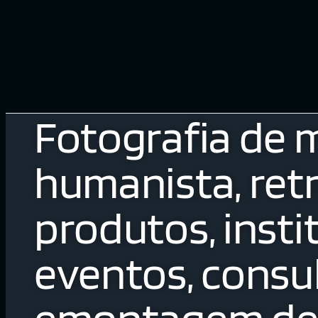
Fotografia de 
humanista, retr
produtos, insti
eventos, consul
emontagem de 