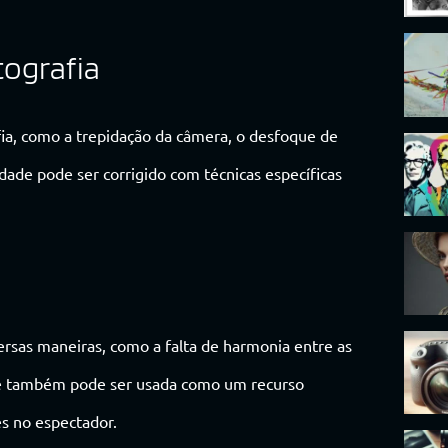
tografia
fia, como a trepidação da câmera, o desfoque de
idade pode ser corrigido com técnicas específicas
versas maneiras, como a falta de harmonia entre as
ade também pode ser usada como um recurso
es no espectador.