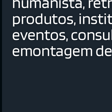
humanista, retr
produtos, insti
eventos, consul
emontagem de 