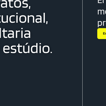
atos,
me
tucional,
p
taria
E
estúdio.