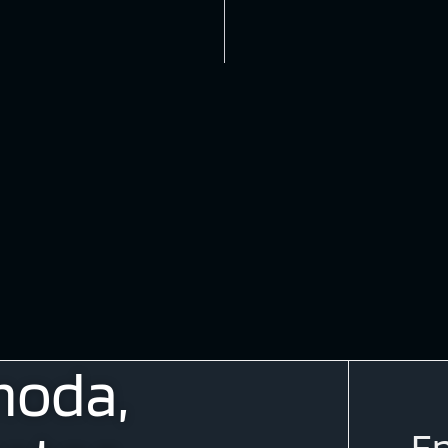
moda,
En