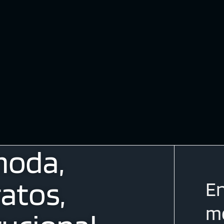
moda,
atos,
En
me