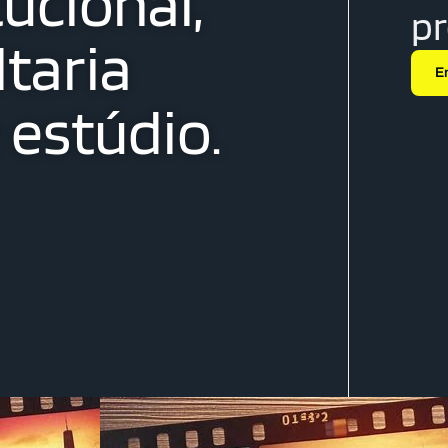
tucional,
p
taria
E
estúdio.