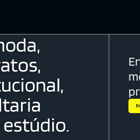
moda,
atos,
En
me
tucional,
p
taria
E
estúdio.