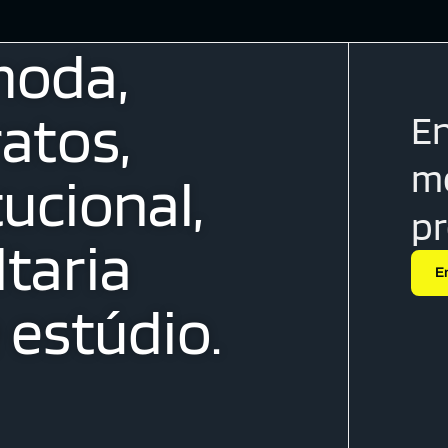
moda,
atos,
En
me
tucional,
p
taria
E
estúdio.