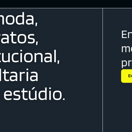
moda,
atos,
En
me
tucional,
p
taria
E
estúdio.