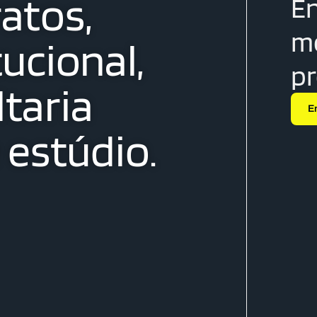
atos,
En
me
tucional,
p
taria
E
estúdio.