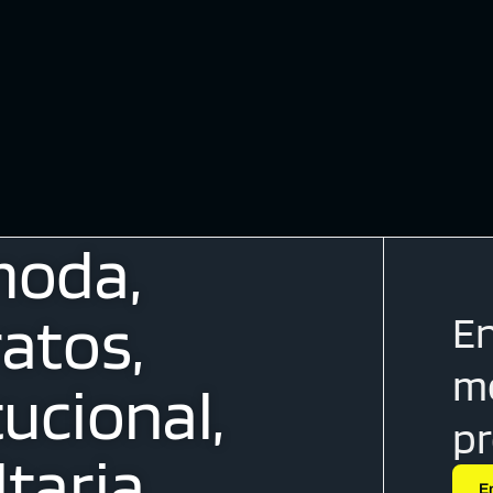
moda,
atos,
En
me
tucional,
p
taria
E