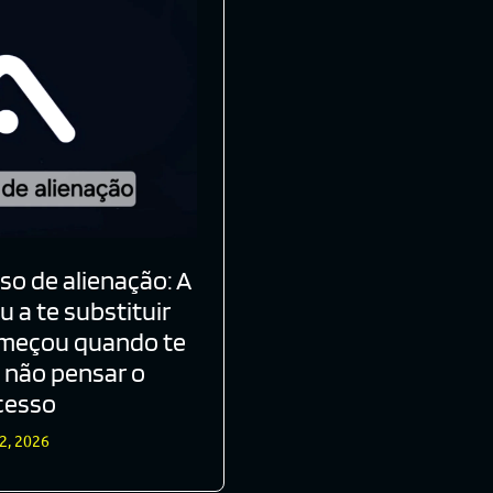
sso de alienação: A
 a te substituir
omeçou quando te
 não pensar o
cesso
2, 2026