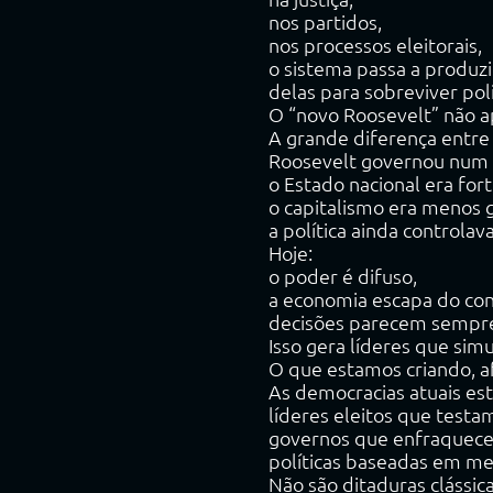
nos partidos,
nos processos eleitorais,
o sistema passa a produzi
delas para sobreviver pol
O “novo Roosevelt” não a
A grande diferença entre 
Roosevelt governou num
o Estado nacional era fort
o capitalismo era menos g
a política ainda controlav
Hoje:
o poder é difuso,
a economia escapa do cont
decisões parecem sempr
Isso gera líderes que si
O que estamos criando, af
As democracias atuais est
líderes eleitos que testam 
governos que enfraquecem
políticas baseadas em me
Não são ditaduras clássica