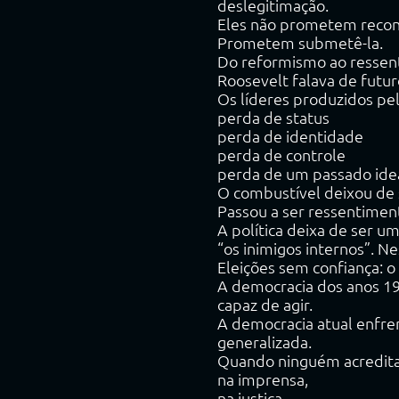
deslegitimação.
Eles não prometem recons
Prometem submetê-la.
Do reformismo ao ressen
Roosevelt falava de futur
Os líderes produzidos pe
perda de status
perda de identidade
perda de controle
perda de um passado ide
O combustível deixou de 
Passou a ser ressentimen
A política deixa de ser u
“os inimigos internos”. N
Eleições sem confiança: 
A democracia dos anos 1
capaz de agir.
A democracia atual enfren
generalizada.
Quando ninguém acredita
na imprensa,
na justiça,