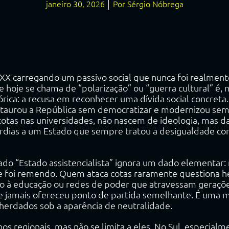
janeiro 30, 2026
Por
Sérgio Nóbrega
o XX carregando um passivo social que nunca foi realmen
hoje se chama de “polarização” ou “guerra cultural” é, 
órica: a recusa em reconhecer uma dívida social concreta.
nstaurou a República sem democratizar e modernizou sem r
cotas nas universidades, não nascem de ideologia, mas d
ardias a um Estado que sempre tratou a desigualdade com
do “Estado assistencialista” ignora um dado elementar: no
e foi remendo. Quem ataca cotas raramente questiona her
rico à educação ou redes de poder que atravessam geraçõ
e jamais ofereceu ponto de partida semelhante. É uma mo
 herdados sob a aparência de neutralidade.
os regionais, mas não se limita a eles. No Sul, especial