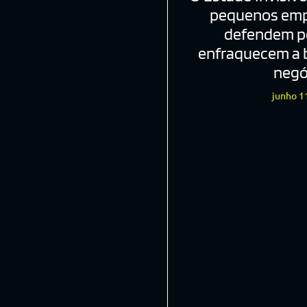
pequenos em
defendem po
enfraquecem a 
negó
junho 1