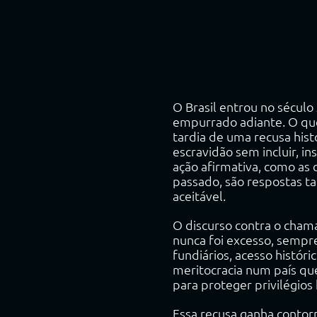
O Brasil entrou no sécul
empurrado adiante. O que 
tardia de uma recusa hist
escravidão sem incluir, i
ação afirmativa, como as 
passado, são respostas t
aceitável.
O discurso contra o chama
nunca foi excesso, sempr
fundiários, acesso histó
meritocracia num país qu
para proteger privilégios
Essa recusa ganha contorn