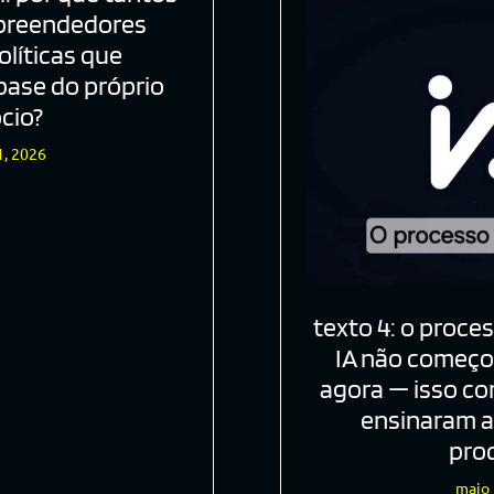
preendedores
líticas que
base do próprio
cio?
1, 2026
texto 4: o proce
IA não começou
agora — isso c
ensinaram a
pro
maio 