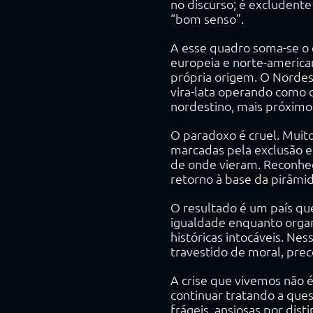
no discurso; é excludente
“bom senso”.
A esse quadro soma-se o e
europeia e norte-america
própria origem. O Nordest
vira-lata operando como d
nordestino, mais próximo 
O paradoxo é cruel. Muito
marcadas pela exclusão e 
de onde vieram. Reconhec
retorno à base da pirâmid
O resultado é um país que
igualdade enquanto organi
históricas intocáveis. Nes
travestido de moral, prec
A crise que vivemos não é
continuar tratando a ques
frágeis, ansiosas por di