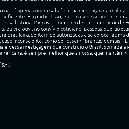
 não é apenas um desabafo, uma exposição da realidade
 suficiente. E a partir disso, eu crio não exatamente uma 
 nossa história. Digo isso como nordestino, morador de F
ia: eu vi e ouvi, no convívio cotidiano, pessoas que, ape
ra brasileira, sentem-se autorizadas a se colocar acima 
 quase inconsciente, como se fossem “brancas demais”. 
ia e dessa mestiçagem que construiu o Brasil, somada à i
 americana, é sempre melhor que a nossa, que mantém vi
ˆ&*!!