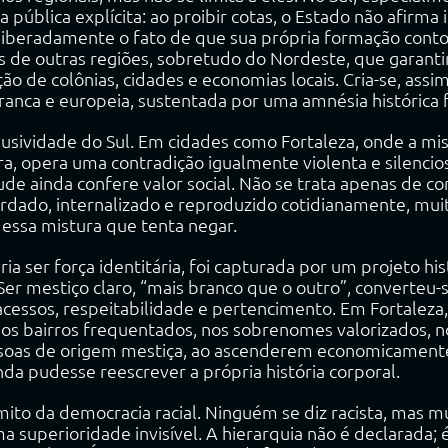
a pública explícita: ao proibir cotas, o Estado não afirma
liberadamente o fato de que sua própria formação cont
s de outras regiões, sobretudo do Nordeste, que garanti
ão de colônias, cidades e economias locais. Cria-se, assi
ranca e europeia, sustentada por uma amnésia histórica 
lusividade do Sul. Em cidades como Fortaleza, onde a mis
ura, opera uma contradição igualmente violenta e silenci
de ainda confere valor social. Não se trata apenas de c
erdado, internalizado e reproduzido cotidianamente, mu
ssa mistura que tenta negar.
a ser força identitária, foi capturada por um projeto his
er mestiço claro, “mais branco que o outro”, converteu-s
cessos, respeitabilidade e pertencimento. Em Fortaleza,
nos bairros frequentados, nos sobrenomes valorizados, no
ssoas de origem mestiça, ao ascenderem economicamente
da pudesse reescrever a própria história corporal.
 mito da democracia racial. Ninguém se diz racista, mas
a superioridade invisível. A hierarquia não é declarada; é