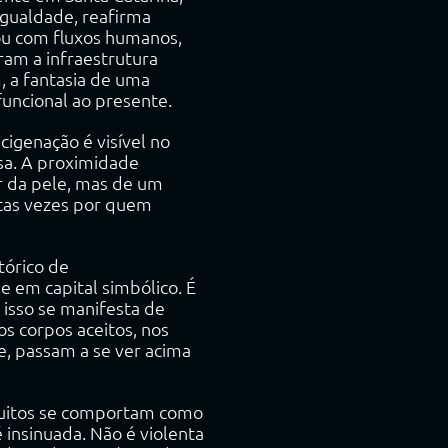
 igualdade, reafirma
ou com fluxos humanos,
ram a infraestrutura
m, a fantasia de uma
funcional ao presente.
cigenação é visível no
osa. A proximidade
or da pele, mas de um
itas vezes por quem
tórico de
e em capital simbólico. É
 isso se manifesta de
s corpos aceitos, nos
, passam a se ver acima
 muitos se comportam como
 insinuada. Não é violenta