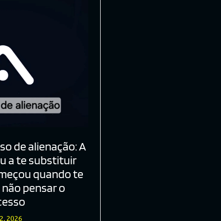
sso de alienação: A
 a te substituir
omeçou quando te
 não pensar o
cesso
2, 2026