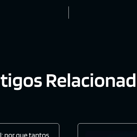
tigos Relaciona
l: por que tantos