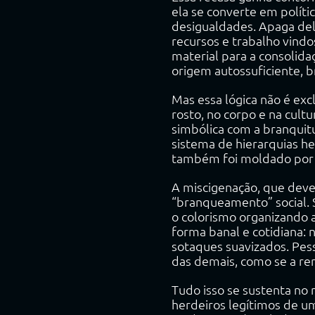
ela se converte em polític
desigualdades. Apaga de
recursos e trabalho vindo
material para a consolidaç
origem autossuficiente, b
Mas essa lógica não é exc
rosto, no corpo e na cult
simbólica com a branquitu
sistema de hierarquias h
também foi moldado por e
A miscigenação, que deveri
“branqueamento” social. S
o colorismo organizando a
forma banal e cotidiana: 
sotaques suavizados. Pe
das demais, como se a ren
Tudo isso se sustenta no
herdeiros legítimos de um