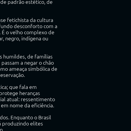
 de padrão estético, de
se fetichista da cultura
ofundo desconforto com a
o. É o velho complexo de
r, negro, indígena ou
s humildes, de famílias
, passam a negar o chão
como ameaça simbólica de
reservação.
ica; que fala em
 protege heranças
cial atual: ressentimento
 em nome da eficiência.
dos. Enquanto o Brasil
á produzindo elites
o.