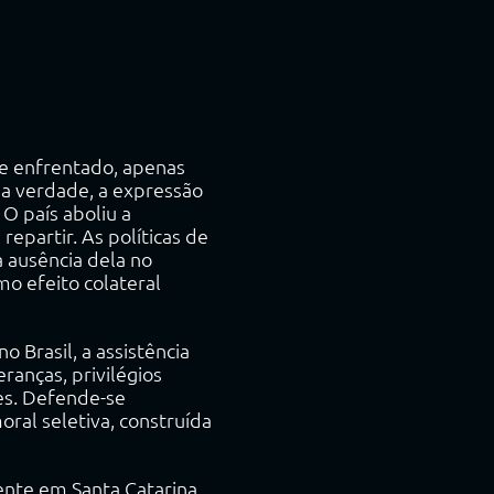
te enfrentado, apenas
na verdade, a expressão
 O país aboliu a
epartir. As políticas de
a ausência dela no
o efeito colateral
 Brasil, a assistência
anças, privilégios
es. Defende-se
ral seletiva, construída
mente em Santa Catarina,