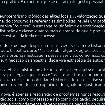
 na prática. É o racismo que se disfarça de gosto pessoal,
urocentrismo crônico das elites locais. A valorização qua
na, do consumo às referências simbólicas, revela um pr
e vira “folclore”; o estrangeiro, sinônimo de sofisticaçã
istinção de classe: quanto mais distante do que é popula
se estaria da ideia de sucesso.
s dos que hoje desprezam suas raízes vieram de história
pelo trabalho duro. Mas, ao subir alguns degraus sociais
er a própria mestiçagem passa a ser visto como risco, 
e. A negação da ancestralidade vira estratégia de autop
 celebra a mistura no discurso, mas a hierarquiza na prát
za privilégios; que acusa o “assistencialismo” enquanto
se vazio de responsabilidade histórica, floresce a crise so
onceito vendido como opinião e desigualdade justificada
 nova, é apenas a reaparição de problemas nunca resolvi
tão social como concessão e não como obrigação, seguir
stinção e profundamente dependentes da negação do outr