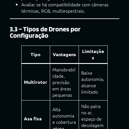
Avaliar se há compatibilidade com câmeras
térmicas, RGB, multiespectrais.
3.3 – Tipos de Drones por
Configuração
Limitaçõe
Tipo
Vantagens
s
Manobrabil
Baixa
idade,
autonomia,
Multirotor
precisão
alcance
em áreas
limitado
pequenas
Não paira
Alta
no ar,
autonomia
Asa fixa
espaço de
e cobertura
decolagem
aérea