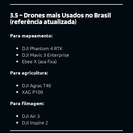
3.5 – Drones mais Usados no Brasil
(referência atualizada)
Para mapeamento:
DJI Phantom 4 RTK
DJI Mavic 3 Enterprise
Ebee X (asa fixa)
Para agricultura:
DJI Agras T40
XAG P100
Para filmagem:
DJI Air 3
DJI Inspire 2